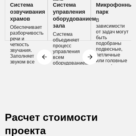
Система
Система
Микрофонный
озвучивания
управления
парк
храмов
оборудованием
В
зала
зависимости
Обеспечивает
от задач могут
разборчивость
Система
быть
речи и
объединяет
подобраны
четкость
процесс
подвесные,
звучания.
управления
петличные
Заполняет
всем
или головные
звуком все
оборудованием
микрофоны
пространство
религиозного
комплекса
Расчет стоимости
проекта