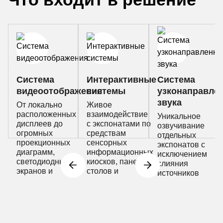
Система
Интерактивные
Система
видеоотображения
системы
узконаправле
звука
От локально
Живое
расположенных
взаимодействие
Уникальное
дисплеев до
с экспонатами по
озвучивание
огромных
средствам
отдельных
проекционных
сенсорных
экспонатов с
диаграмм,
информационных
исключением
светодиодных
киосков, панелей,
слияния
экранов и
столов и
источников
видеостен
каталогов
звука и
сохранением
тишины в
остальной
части