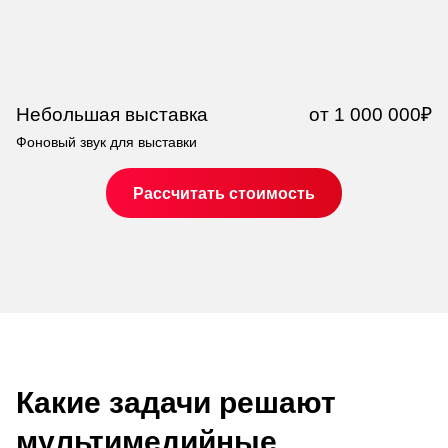
Небольшая выставка
от 1 000 000₽
О
Фоновый звук для выставки
Фо
Рассчитать стоимость
Какие задачи решают
мультимедийные