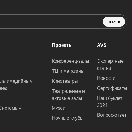
ПОИСК
Проекты
AVS
Конференц-залы
Экспертные
статьи
ТЦ и магазины
Новости
ультимедийным
Кинотеатры
нию
Сертификаты
Театральные и
актовые залы
Наш буклет
2024
оСистемы»
Музеи
Вопрос-ответ
Ночные клубы