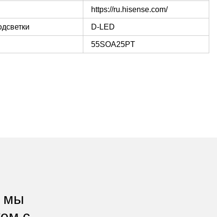
https://ru.hisense.com/
одсветки
D-LED
55SOA25PT
, мы
жем с