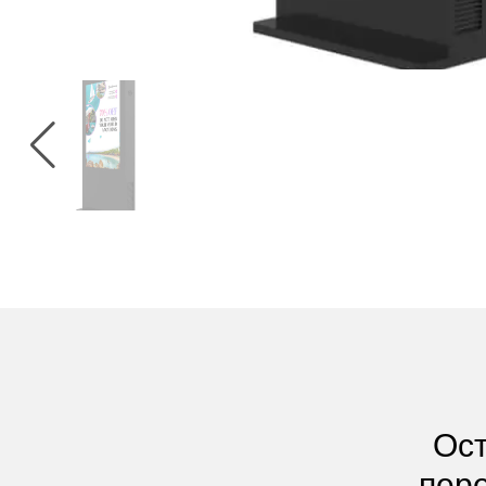
Ост
пере