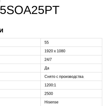
55SOA25PT
и
55
1920 x 1080
24/7
Да
Снято с производства
1200:1
2500
Hisense